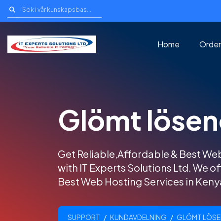
Home
Order
Glömt lösen
Get Reliable,Affordable & Best We
with IT Experts Solutions Ltd. We o
Best Web Hosting Services in Keny
SUPPORT
KUNDAVDELNING
GLÖMT LÖS