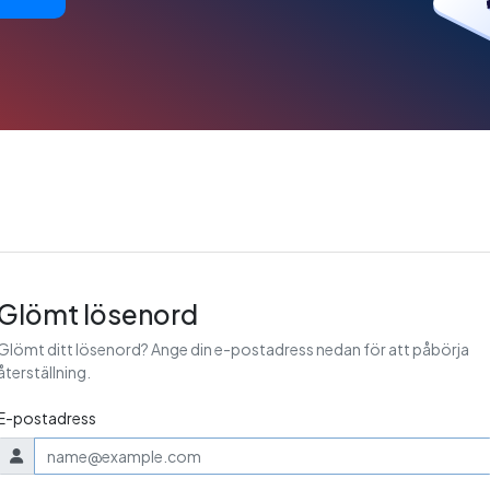
Glömt lösenord
Glömt ditt lösenord? Ange din e-postadress nedan för att påbörja
återställning.
E-postadress