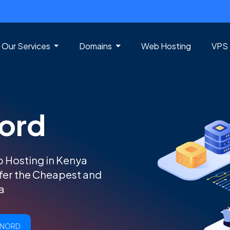
 Our Services
Domains
Web Hosting
VPS 
ord
b Hosting in Kenya
ffer the Cheapest and
a
ENORD