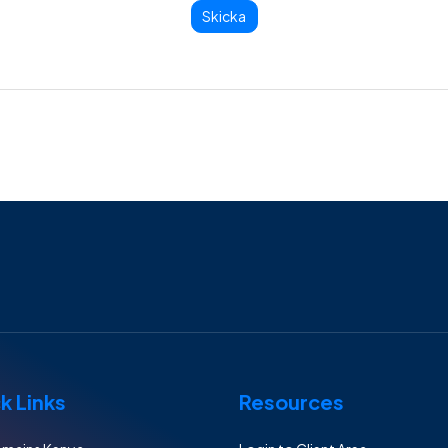
Skicka
k Links
Resources